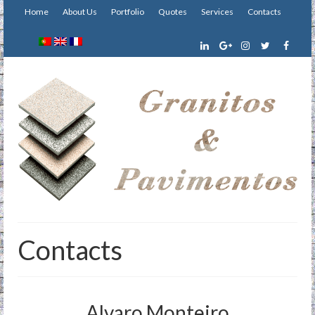
Home
About Us
Portfolio
Quotes
Services
Contacts
Contacts
Alvaro Monteiro